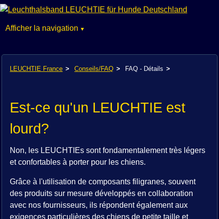
Afficher la navigation
Aller
Accueil
au
Modèles
LEUCHTIE France
Conseils/FAQ
FAQ - Détails
contenu
Boutique
Galerie
Un Service
Est-ce qu'un LEUCHTIE est
Conseils/FAQ
lourd?
Contact
Non, les LEUCHTIEs sont fondamentalement très légers
et confortables à porter pour les chiens.
Grâce à l'utilisation de composants filigranes, souvent
des produits sur mesure développés en collaboration
avec nos fournisseurs, ils répondent également aux
exigences particulières des chiens de petite taille et