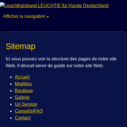
Afficher la navigation
Aller
Accueil
au
Modèles
contenu
Boutique
Sitemap
Galerie
Ici vous pouvez voir la structure des pages de notre site
Un Service
Web. Il devrait servir de guide sur notre site Web.
Conseils/FAQ
Contact
Accueil
Modèles
Boutique
Galerie
Un Service
Conseils/FAQ
Contact